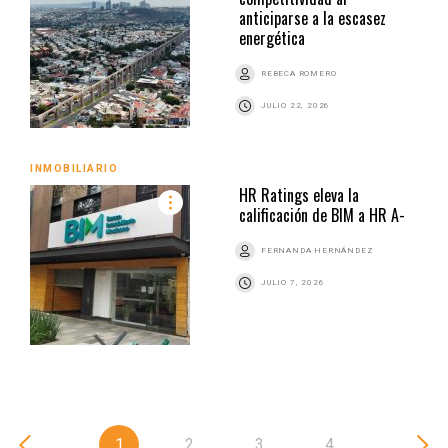
anticiparse a la escasez
energética
REBECA ROMERO
JULIO 22, 2026
INMOBILIARIO
HR Ratings eleva la
calificación de BIM a HR A-
FERNANDA HERNÁNDEZ
JULIO 7, 2026
1
2
3
4