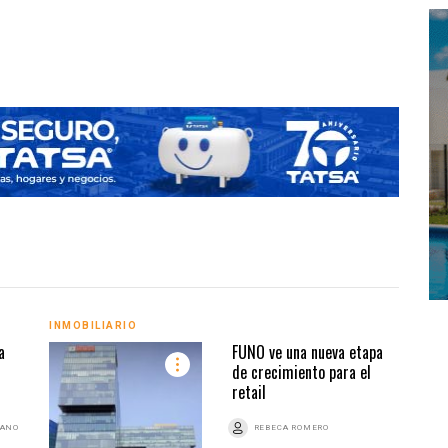
ONU Háb
INMOBILIARIO
INMO
a
FUNO ve una nueva etapa
de crecimiento para el
retail
BANO
REBECA ROMERO