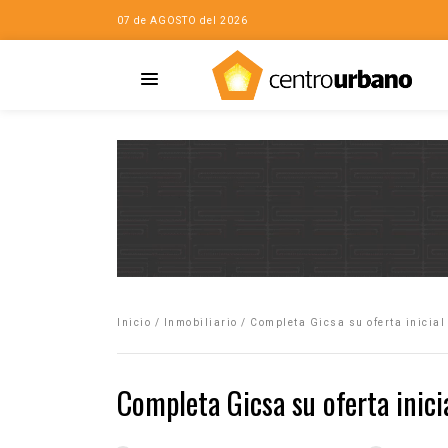
07 de AGOSTO del 2026
Casa
iudad…con Horacio
Inicio
/
Inmobiliario
/
Completa Gicsa su oferta inicial
da
opía de la ciudad
Completa Gicsa su oferta inici
no
Mujeres
eres de la Casa