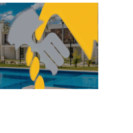
itat invita a concurso rumbo a Quito
2016
INMOBILIARIO
BILIARIO
HIR Casa coloca bono
sostenible por 800 mdp
en la BMV
REBECA ROMERO