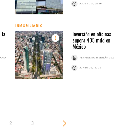
AGOSTO 3, 2026
INMOBILIARIO
INMO
 la
Inversión en oficinas
supera 405 mdd en
México
BANO
FERNANDA HERNÁNDEZ
JUNIO 26, 2026
2
3