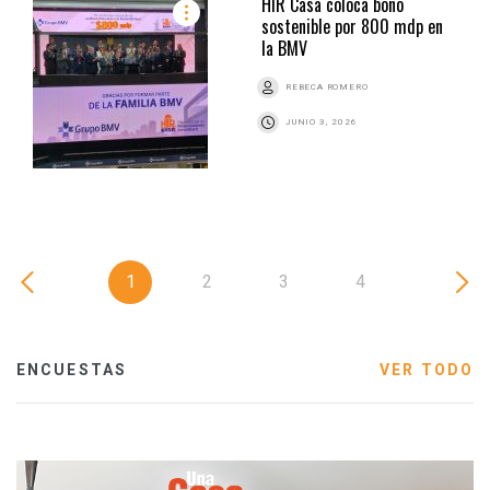
HIR Casa coloca bono
sostenible por 800 mdp en
la BMV
REBECA ROMERO
JUNIO 3, 2026
1
2
3
4
ENCUESTAS
VER TODO