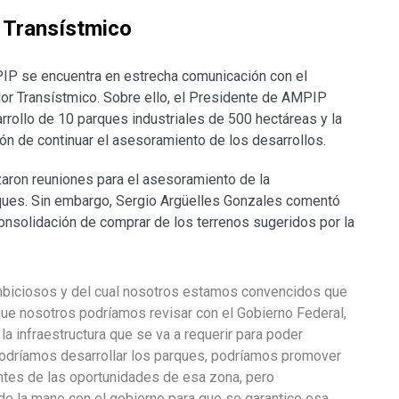
r Transístmico
MPIP se encuentra en estrecha comunicación con el
dor Transístmico. Sobre ello, el Presidente de AMPIP
rrollo de 10 parques industriales de 500 hectáreas y la
n de continuar el asesoramiento de los desarrollos.
zaron reuniones para el asesoramiento de la
rques. Sin embargo, Sergio Argüelles Gonzales comentó
onsolidación de comprar de los terrenos sugeridos por la
mbiciosos y del cual nosotros estamos convencidos que
que nosotros podríamos revisar con el Gobierno Federal,
a infraestructura que se va a requerir para poder
podríamos desarrollar los parques, podríamos promover
ntes de las oportunidades de esa zona, pero
e la mano con el gobierno para que se garantice esa