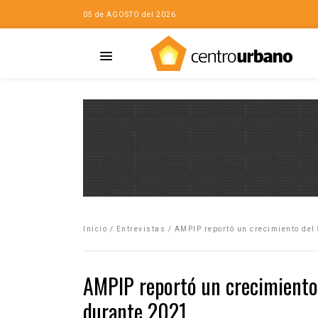
05 de AGOSTO del 2026
Casa
iudad…con Horacio
Inicio
/
Entrevistas
/
AMPIP reportó un crecimiento del
da
opía de la ciudad
AMPIP reportó un crecimiento 
no
durante 2021
Mujeres
eres de la Casa