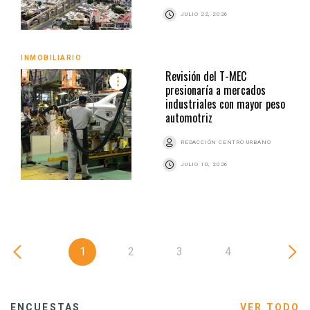
JULIO 22, 2026
INMOBILIARIO
Revisión del T-MEC
presionaría a mercados
industriales con mayor peso
automotriz
REDACCIÓN CENTRO URBANO
JULIO 10, 2026
1
2
3
4
ENCUESTAS
VER TODO