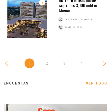
Inversión en usos mixtos
supera los 3,000 mdd en
México
FERNANDA HERNÁNDEZ
JUNIO 25, 2026
1
2
3
4
ENCUESTAS
VER TODO