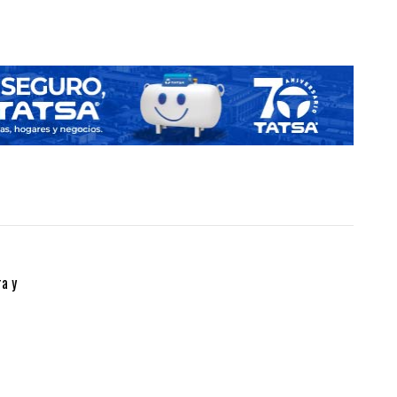
ra y
Z