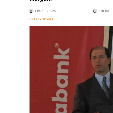
o
EDGAR ROSAS
ENERO 11
ENTREVISTAS
|