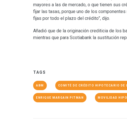
mayores a las de mercado, o que tienen sus cr
fijar las tasas, porque uno de los componente
fijas por todo el plazo del crédito”, dijo.
Añadió que de la originación crediticia de los b
mientras que para Scotiabank la sustitución rep
TAGS
ABM
COMITÉ DE CRÉDITO HIPOTECARIO DE 
ENRIQUE MARGAIN PITMAN
MOVILIDAD HIP