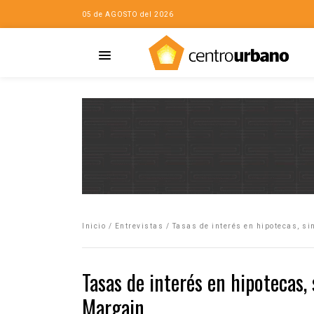
05 de AGOSTO del 2026
Casa
iudad…con Horacio
Inicio
/
Entrevistas
/
Tasas de interés en hipotecas, si
da
opía de la ciudad
Tasas de interés en hipotecas, 
no
Margain
Mujeres
eres de la Casa