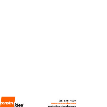
intervendrá la Cuadra
San Cristóbal de Luis
Barragán
REDACCIÓN CENTRO URBANO
ABRIL 10, 2026