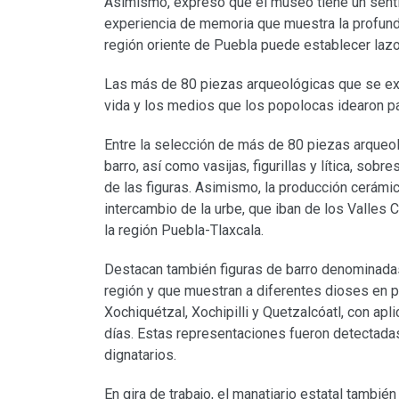
Asimismo, expresó que el museo tiene un sentido
experiencia de memoria que muestra la profundi
región oriente de Puebla puede establecer laz
Las más de 80 piezas arqueológicas que se ex
vida y los medios que los popolocas idearon pa
Entre la selección de más de 80 piezas arqueo
barro, así como vasijas, figurillas y lítica, so
de las figuras. Asimismo, la producción cerámic
intercambio de la urbe, que iban de los Valles 
la región Puebla-Tlaxcala.
Destacan también figuras de barro denominadas
región y que muestran a diferentes dioses en p
Xochiquétzal, Xochipilli y Quetzalcóatl, con ap
días. Estas representaciones fueron detectadas 
dignatarios.
En gira de trabajo, el manatiario estatal también