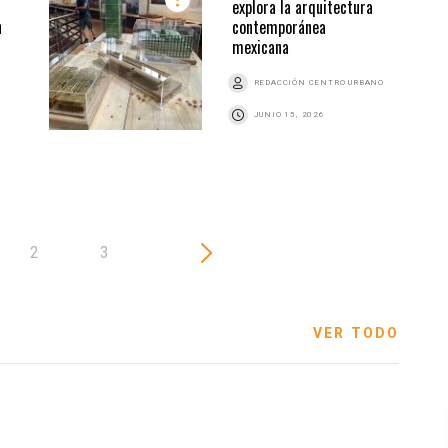
explora la arquitectura
n
contemporánea
mexicana
Z
REDACCIÓN CENTRO URBANO
JUNIO 15, 2026
2
3
VER TODO