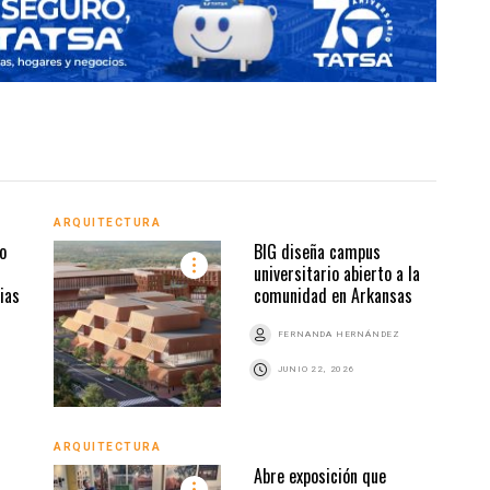
ARQUITECTURA
ARQU
o
BIG diseña campus
universitario abierto a la
ias
comunidad en Arkansas
Z
FERNANDA HERNÁNDEZ
JUNIO 22, 2026
ARQUITECTURA
ARQU
Abre exposición que