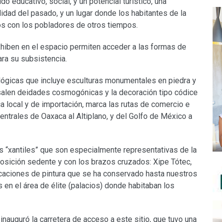
 educativo, social, y un potencial turístico, una
dad del pasado, y un lugar donde los habitantes de la
os con los pobladores de otros tiempos.
hiben en el espacio permiten acceder a las formas de
ra su subsistencia.
lógicas que incluye esculturas monumentales en piedra y
bresalen deidades cosmogónicas y la decoración tipo códice
a local y de importación, marca las rutas de comercio e
Centrales de Oaxaca al Altiplano, y del Golfo de México a
 “xantiles” que son especialmente representativas de la
osición sedente y con los brazos cruzados: Xipe Tótec,
licaciones de pintura que se ha conservado hasta nuestros
en el área de élite (palacios) donde habitaban los
 inauguró la carretera de acceso a este sitio, que tuvo una