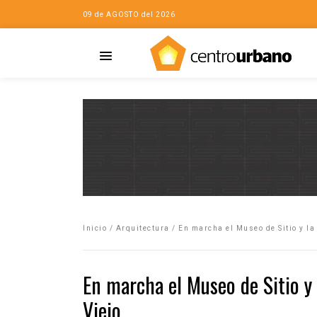
09 de AGOSTO del 2026
Casa
iudad…con Horacio
Inicio
/
Arquitectura
/
En marcha el Museo de Sitio y la
da
opía de la ciudad
En marcha el Museo de Sitio y
no
Viejo
Mujeres
eres de la Casa