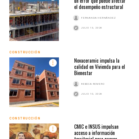
un error que puede afectar
el desempeño estructural
FERNANDA HERNÁNDEZ
JULIO 13, 2026
CONSTRUCCIÓN
Novaceramic impulsa la
calidad en Vivienda para el
Bienestar
REBECA ROMERO
JULIO 10, 2026
CONSTRUCCIÓN
CMIC e INSUS impulsan
acceso a información
territorial para nuevos