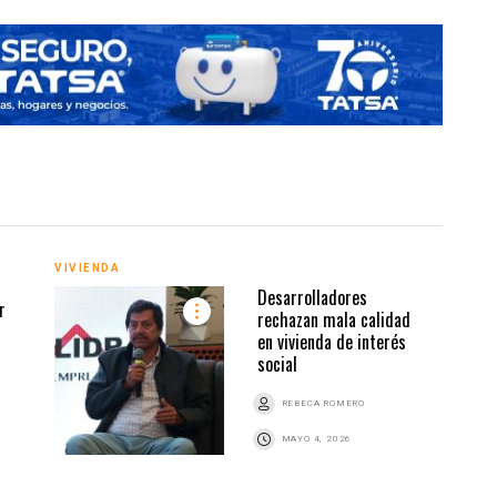
VIVIENDA
Desarrolladores
r
VIVI
rechazan mala calidad
en vivienda de interés
social
Z
REBECA ROMERO
MAYO 4, 2026