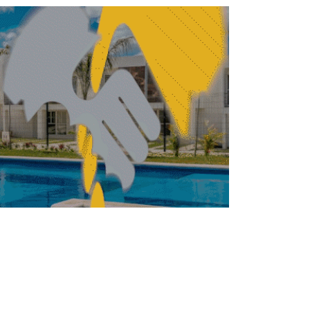
és de 33 años, Centro Coyoacán cerró
sus puertas