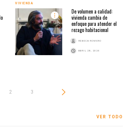
VIVIENDA
De volumen a calidad:
VIVI
do
vivienda cambia de
enfoque para atender el
rezago habitacional
REBECA ROMERO
ABRIL 28, 2026
2
3
VER TODO