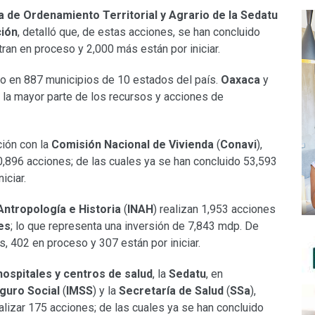
 de Ordenamiento Territorial y Agrario de la Sedatu
ción
, detalló que, de estas acciones, se han concluido
ran en proceso y 2,000 más están por iniciar.
do en 887 municipios de 10 estados del país.
Oaxaca
y
la mayor parte de los recursos y acciones de
ción con la
Comisión Nacional de Vivienda
(
Conavi
),
0,896 acciones; de las cuales ya se han concluido 53,593
iciar.
 Antropología e Historia
(
INAH
) realizan 1,953 acciones
es
; lo que representa una inversión de 7,843 mdp. De
, 402 en proceso y 307 están por iniciar.
ospitales y centros de salud
, la
Sedatu
, en
eguro Social
(
IMSS
) y la
Secretaría de Salud
(
SSa
),
lizar 175 acciones; de las cuales ya se han concluido