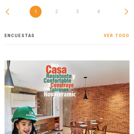
1
2
3
4
ENCUESTAS
VER TODO