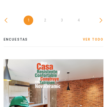
1
2
3
4
ENCUESTAS
VER TODO