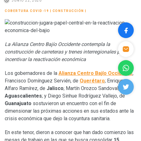
JUNIO 22, 2020
COBERTURA COVID-19
|
CONSTRUCCIÓN
|
La Alianza Centro Bajío Occidente contempla la
construcción de carreteras y trenes interregionales para
incentivar la reactivación económica
Los gobernadores de la
Alianza Centro Bajío Occidente
,
Francisco Domínguez Servién, de
Querétaro
; Enrique
Alfaro Ramírez, de
Jalisco
; Martín Orozco Sandoval, de
Aguascalientes
; y Diego Sinhue Rodríguez Vallejo, de
Guanajuato
sostuvieron un encuentro con el fin de
dimensionar las próximas acciones en sus estados ante la
crisis económica que dejo la coyuntura sanitaria.
En este tenor, dieron a conocer que han dado comienzo las
mesas de trabajo en las que se busca consolidar
15