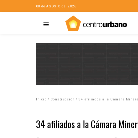
08 de AGOSTO del 2026
Casa
iudad…con Horacio
Inicio
/
Construcción
/
34 afiliados a la Cámara Minera
da
opía de la ciudad
34 afiliados a la Cámara Miner
no
Mujeres
eres de la Casa