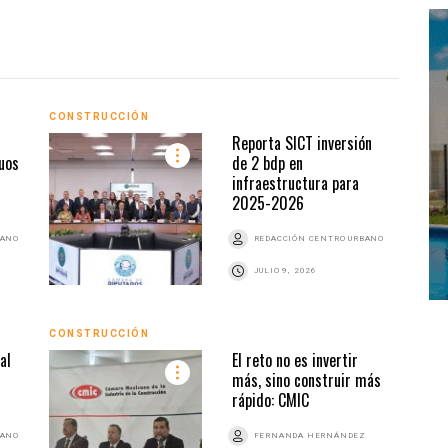
CONSTRUCCIÓN
CONS
Reporta SICT inversión
duos
de 2 bdp en
infraestructura para
2025-2026
BANO
REDACCIÓN CENTRO URBANO
JULIO 9, 2026
CONSTRUCCIÓN
CONS
al
El reto no es invertir
más, sino construir más
rápido: CMIC
BANO
FERNANDA HERNÁNDEZ