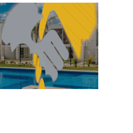
TRUCCIÓN
CONSTRUCCIÓN
Gobierno proyecta
nuevas rutas de trenes
de pasajeros con
enfoque urbano
REBECA ROMERO
JULIO 1, 2026
CONSTRUCCIÓN
TRUCCIÓN
Infraestructura, clave
para crecer y reducir
desigualdad: SHCP
REDACCIÓN CENTRO URBANO