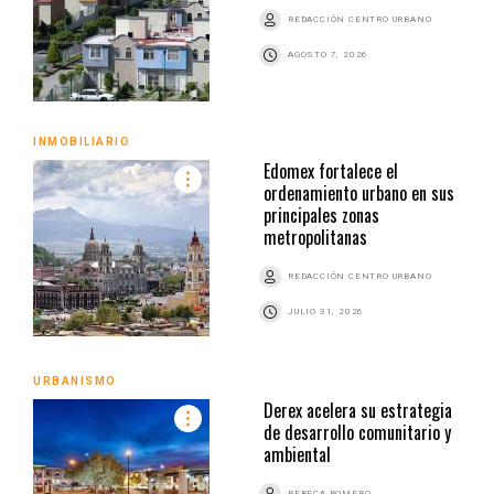
REDACCIÓN CENTRO URBANO
AGOSTO 7, 2026
INMOBILIARIO
Edomex fortalece el
ordenamiento urbano en sus
principales zonas
metropolitanas
REDACCIÓN CENTRO URBANO
JULIO 31, 2026
URBANISMO
Derex acelera su estrategia
de desarrollo comunitario y
ambiental
REBECA ROMERO