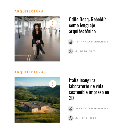
ARQU
ARQUITECTURA
Odile Decq: Rebeldía
como lenguaje
arquitectónico
FERNANDA HERNÁNDEZ
Z
JULIO 20, 2026
ARQU
ARQUITECTURA
Italia inaugura
laboratorio de vida
sostenible impreso en
3D
Z
FERNANDA HERNÁNDEZ
JUNIO 17, 2026