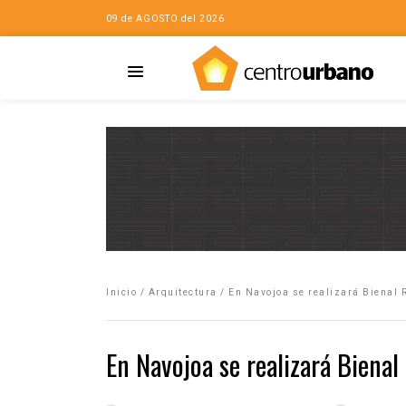
09 de AGOSTO del 2026
Casa
iudad…con Horacio
Inicio
/
Arquitectura
/
En Navojoa se realizará Bienal 
da
opía de la ciudad
En Navojoa se realizará Bienal
no
Mujeres
eres de la Casa