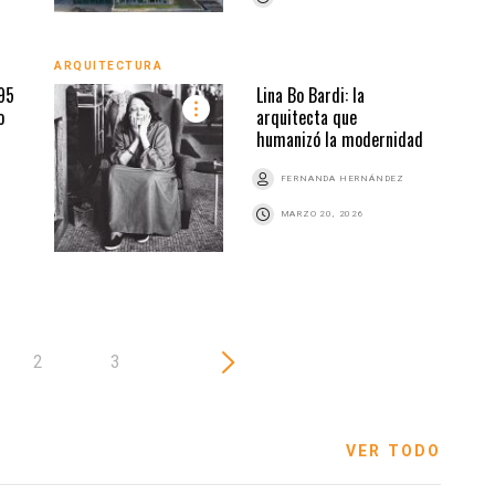
ARQUITECTURA
ARQU
95
Lina Bo Bardi: la
o
arquitecta que
humanizó la modernidad
Z
FERNANDA HERNÁNDEZ
MARZO 20, 2026
2
3
VER TODO