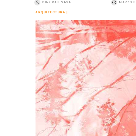
DINORAH NAVA
MARZO 8
o
ARQUITECTURA
|