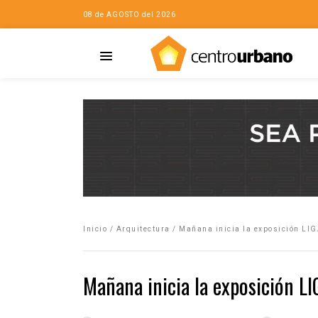
08 de AGOSTO del 2026
Casa
iudad…con Horacio
Inicio
/
Arquitectura
/
Mañana inicia la exposición LIG
da
opía de la ciudad
Mañana inicia la exposición L
no
Mujeres
eres de la Casa