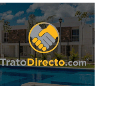
ican empresa para construir entronque
hacia el NAICM