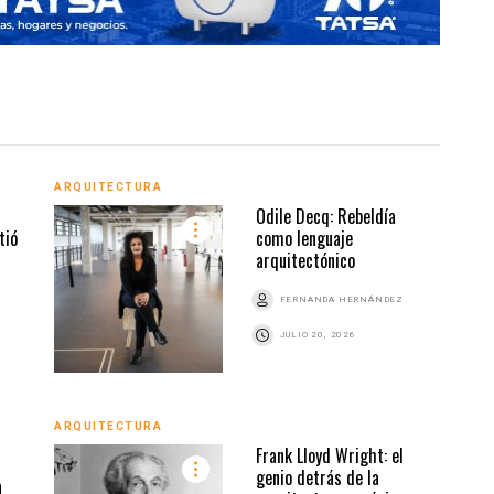
ARQUITECTURA
ARQU
l
Odile Decq: Rebeldía
tió
como lenguaje
arquitectónico
Z
FERNANDA HERNÁNDEZ
JULIO 20, 2026
ARQUITECTURA
ARQU
Frank Lloyd Wright: el
genio detrás de la
a