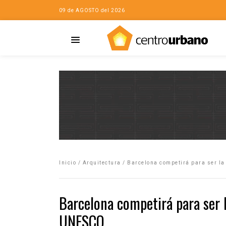
09 de AGOSTO del 2026
Casa
iudad…con Horacio
Inicio
/
Arquitectura
/
Barcelona competirá para ser la
da
opía de la ciudad
Barcelona competirá para ser l
no
UNESCO
Mujeres
eres de la Casa