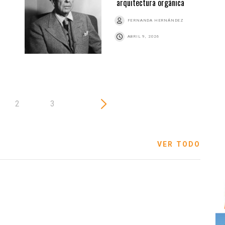
arquitectura orgánica
FERNANDA HERNÁNDEZ
Z
ABRIL 9, 2026
2
3
VER TODO