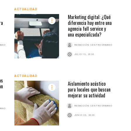
ACTUALIDAD
ACTU
Marketing digital: ¿Qué
ra
diferencia hay entre una
agencia full service y
una especializada?
BANO
REDACCIÓN CENTRO URBANO
JULIO 13, 2026
ACTU
ACTUALIDAD
os
Aislamiento acústico
an
para locales que buscan
mejorar su actividad
REDACCIÓN CENTRO URBANO
BANO
JUNIO 23, 2026