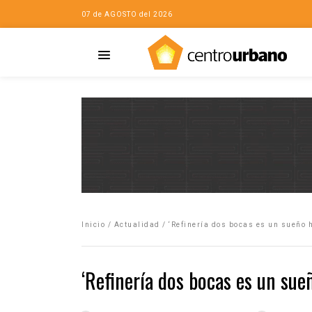
07 de AGOSTO del 2026
Casa
iudad…con Horacio
Inicio
/
Actualidad
/
‘Refinería dos bocas es un sueño 
da
opía de la ciudad
‘Refinería dos bocas es un sue
no
Mujeres
eres de la Casa