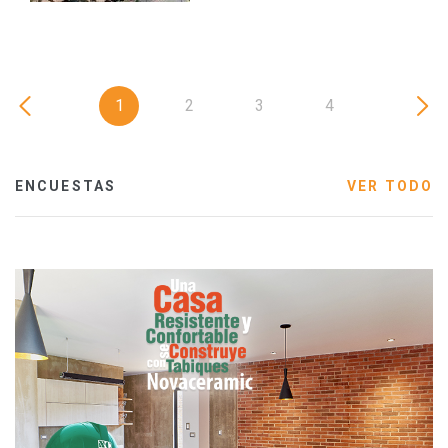
1
2
3
4
ENCUESTAS
VER TODO