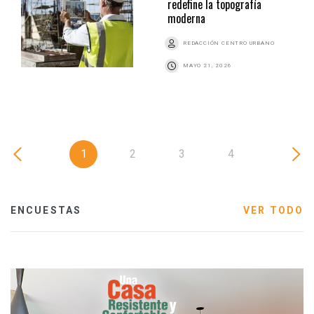
redefine la topografía
moderna
REDACCIÓN CENTRO URBANO
MAYO 21, 2026
1
2
3
4
ENCUESTAS
VER TODO