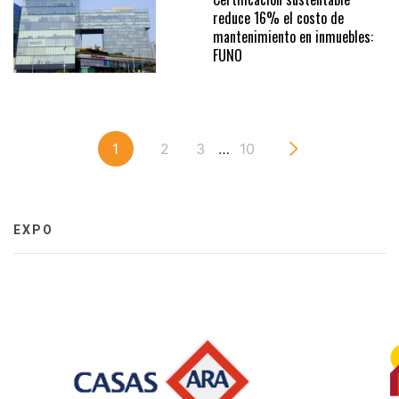
reduce 16% el costo de
mantenimiento en inmuebles:
FUNO
1
2
3
…
10
EXPO