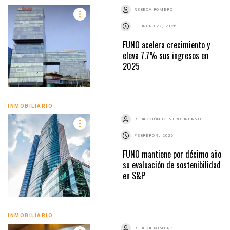
REBECA ROMERO
FEBRERO 27, 2026
FUNO acelera crecimiento y
eleva 7.7% sus ingresos en
2025
INMOBILIARIO
REDACCIÓN CENTRO URBANO
FEBRERO 9, 2026
FUNO mantiene por décimo año
su evaluación de sostenibilidad
en S&P
INMOBILIARIO
REBECA ROMERO