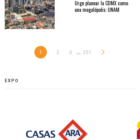
Urge planear la CDMX como
una megalópolis: UNAM
1
2
3
…
251
EXPO