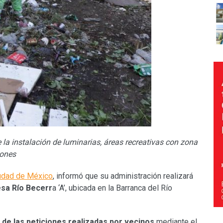
 la instalación de luminarias, áreas recreativas con zona
ciones
udad de México
, informó que su administración realizará
esa Río Becerr
a ‘A’, ubicada en la Barranca del Río
 de las peticiones realizadas por vecinos
mediante el