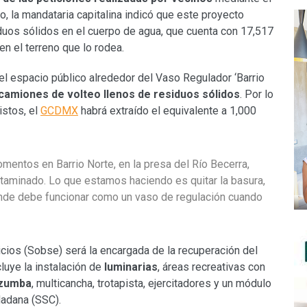
o, la mandataria capitalina indicó que este proyecto
duos sólidos en el cuerpo de agua, que cuenta con 17,517
n el terreno que lo rodea.
el espacio público alrededor del Vaso Regulador ‘Barrio
camiones de volteo llenos de residuos sólidos
. Por lo
istos, el
GCDMX
habrá extraído el equivalente a 1,000
entos en Barrio Norte, en la presa del Río Becerra,
ntaminado. Lo que estamos haciendo es quitar la basura,
donde debe funcionar como un vaso de regulación cuando
icios (Sobse) será la encargada de la recuperación del
cluye la instalación de
luminarias
, áreas recreativas con
 zumba
, multicancha, trotapista, ejercitadores y un módulo
dadana (SSC).