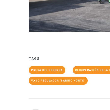
TAGS
PRESA RÍO BECERRA
RECUPERACIÓN DE LA 
VASO REGULADOR ‘BARRIO NORTE’