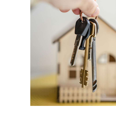
tu
 una casa,
así, podrás
ienda