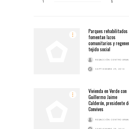
1
5
Parques rehabilitados
fomentan lazos
comunitarios y regene
tejido social
REDACCIÓN CENTRO URB
SEPTIEMBRE 29, 2014
Vivienda en Verde con
Guillermo Jaime
Calderón, presidente d
Convives
REDACCIÓN CENTRO URB
SEPTIEMBRE 29, 2014