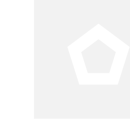
 de UH
 el DF