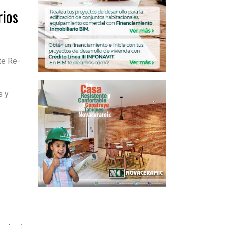
rios
te Re-
a
s y