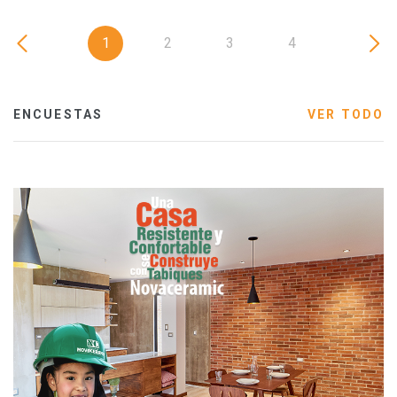
1
2
3
4
ENCUESTAS
VER TODO