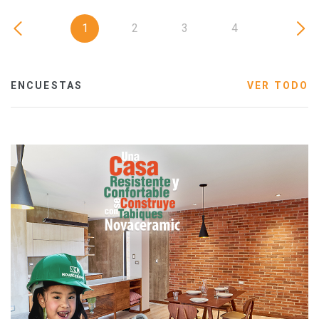
1
2
3
4
ENCUESTAS
VER TODO