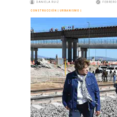
DANIELA RUIZ
FEBRERO 
o
CONSTRUCCIÓN
|
URBANISMO
|