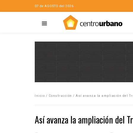
07 de AGOSTO del 2026
Casa
iudad…con Horacio
Inicio
/
Construcción
/
Así avanza la ampliación del T
da
opía de la ciudad
Así avanza la ampliación del 
no
Mujeres
eres de la Casa