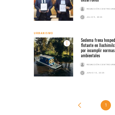
REDACCIÓN CENTRO UR
JULIO 9, 2026
URBANISMO
Sedema frena hosped
flotante en Xochimilc
por incumplir normas
ambientales
REDACCIÓN CENTRO UR
JUNIO 10, 2026
1