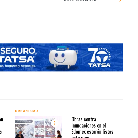
Luego 
URBANISMO
URBA
an
Obras contra
inundaciones en el
s
Edomex estarán listas
este mes