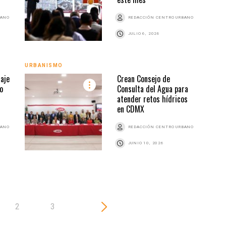
BANO
REDACCIÓN CENTRO URBANO
JULIO 6, 2026
URBANISMO
CONS
aje
Crean Consejo de
o
Consulta del Agua para
atender retos hídricos
en CDMX
BANO
REDACCIÓN CENTRO URBANO
JUNIO 10, 2026
2
3