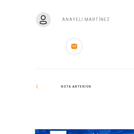
ANAYELI MARTÍNEZ
NOTA ANTERIOR
no apuesta por
s