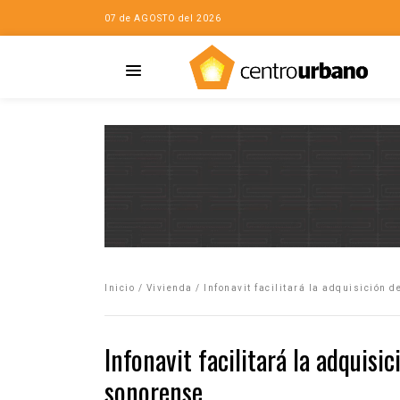
07 de AGOSTO del 2026
Casa
iudad…con Horacio
Inicio
/
Vivienda
/
Infonavit facilitará la adquisición 
da
opía de la ciudad
Infonavit facilitará la adquisi
no
sonorense
Mujeres
eres de la Casa