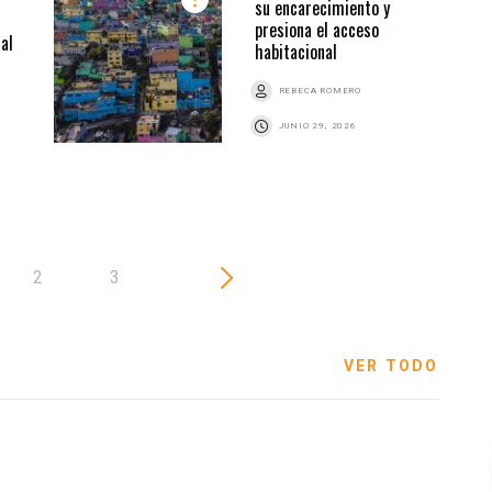
su encarecimiento y
presiona el acceso
al
habitacional
REBECA ROMERO
JUNIO 29, 2026
2
3
VER TODO