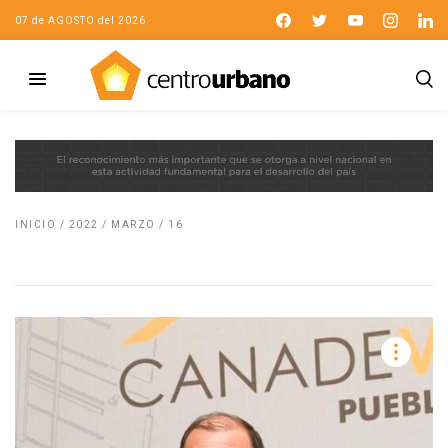
07 de AGOSTO del 2026
INICIO
/
2022
/
MARZO
/
16