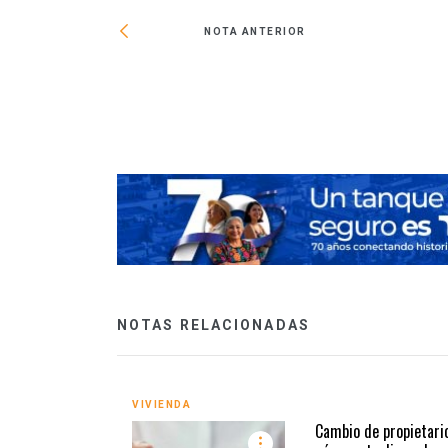
NOTA ANTERIOR
ad Exterior se
MX
NOTAS RELACIONADAS
VIVIENDA
Cambio de propietario