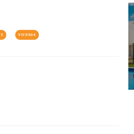
TE
VIVIENDA
O