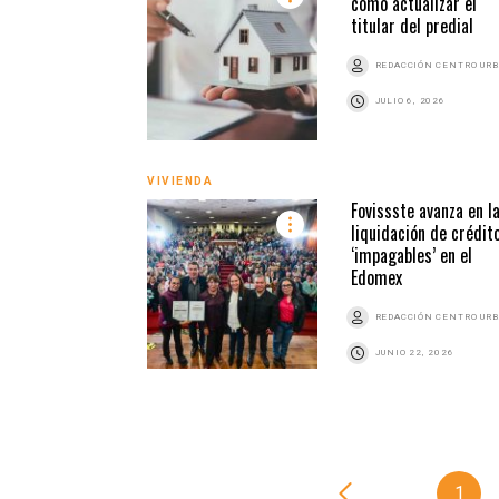
cómo actualizar el
titular del predial
REDACCIÓN CENTRO UR
JULIO 6, 2026
VIVIENDA
Fovissste avanza en l
liquidación de crédit
‘impagables’ en el
Edomex
REDACCIÓN CENTRO UR
JUNIO 22, 2026
1