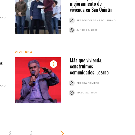
mejoramiento de
vivienda en San Quintín
BANO
REDACCIÓN CENTRO URBANO
JUNIO 22, 2026
VIVI
VIVIENDA
a
Más que vivienda,
os
construimos
comunidades: Lozano
REBECA ROMERO
BANO
MAYO 29, 2026
2
3