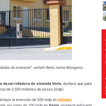
ades de inversión”, señaló René Jaime Mungarro,
la desarrolladora de vivienda Vinte
, destacó que para
erca de 3,500 millones de pesos (mdp).
 incluye la inversión de 200 mdp en
eMobel
,
ienda; así como de 100 mdp en
Xante
, proptech enfocada