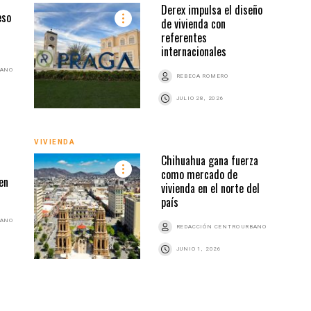
Derex impulsa el diseño
eso
de vivienda con
referentes
internacionales
BANO
REBECA ROMERO
JULIO 28, 2026
VIVIENDA
VIVI
Chihuahua gana fuerza
como mercado de
en
vivienda en el norte del
país
BANO
REDACCIÓN CENTRO URBANO
JUNIO 1, 2026