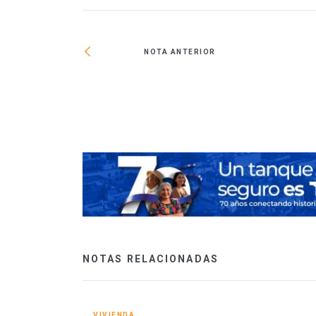
NOTA ANTERIOR
a buscan posicionar
co
NOTAS RELACIONADAS
VIVIENDA