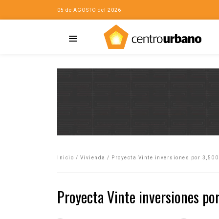
05 de AGOSTO del 2026
Casa
iudad…con Horacio
Inicio
/
Vivienda
/
Proyecta Vinte inversiones por 3,50
da
opía de la ciudad
Proyecta Vinte inversiones p
no
Mujeres
eres de la Casa