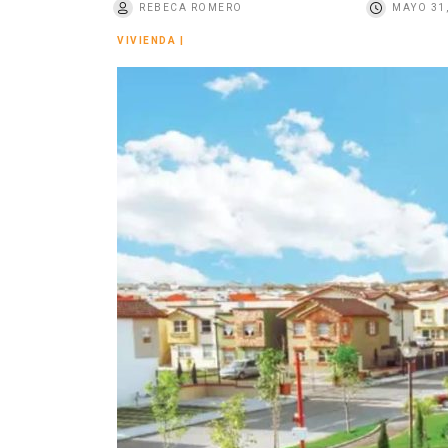
REBECA ROMERO
MAYO 31
o
VIVIENDA
|