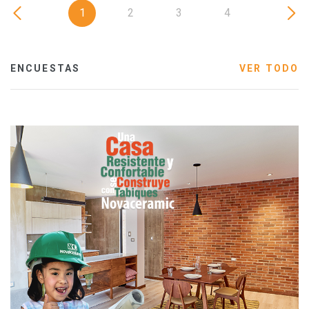
1
2
3
4
ENCUESTAS
VER TODO