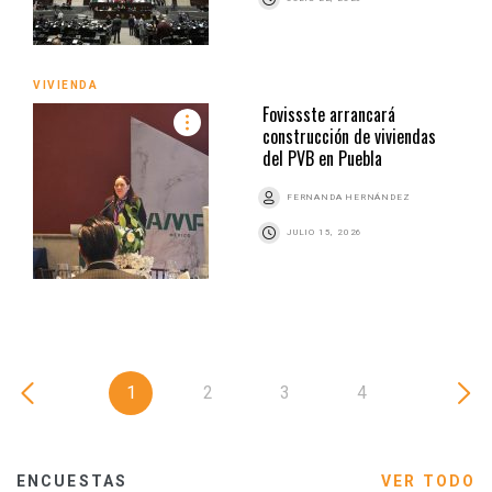
VIVIENDA
Fovissste arrancará
construcción de viviendas
del PVB en Puebla
FERNANDA HERNÁNDEZ
JULIO 15, 2026
1
2
3
4
ENCUESTAS
VER TODO