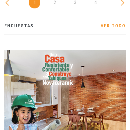
1
2
3
4
ENCUESTAS
VER TODO