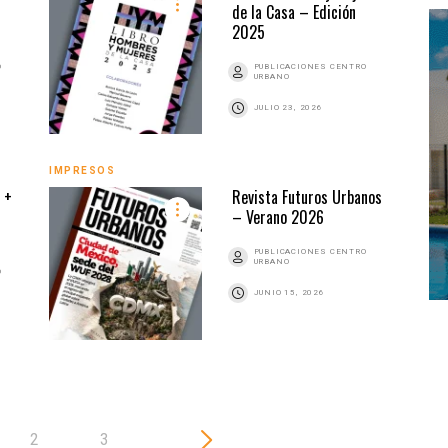
de la Casa – Edición
2025
O
PUBLICACIONES CENTRO
URBANO
JULIO 23, 2026
IMPRESOS
IMPR
 +
Revista Futuros Urbanos
– Verano 2026
PUBLICACIONES CENTRO
URBANO
O
JUNIO 15, 2026
2
3