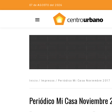
07 de AGOSTO del 2026
Casa
iudad…con Horacio
Inicio
/
Impresos
/
Periódico Mi Casa Noviembre 2017
da
opía de la ciudad
Periódico Mi Casa Noviembre 
no
Mujeres
eres de la Casa