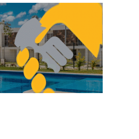
Inmobiliaria 109 May-
Jun2026
PUBLICACIONES CENTRO
URBANO
MAYO 25, 2026
ESOS
IMPRESOS
Revista Inversión
Inmobiliaria Marzo-Abril
2026
PUBLICACIONES CENTRO
URBANO
ABRIL 29, 2026