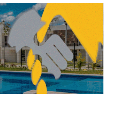
ces se suma al ‘Buen Fin’
ALIDAD
ACTUALIDAD
Vivienda en la costa
española ante un
mercado tensionado
REDACCIÓN CENTRO URBANO