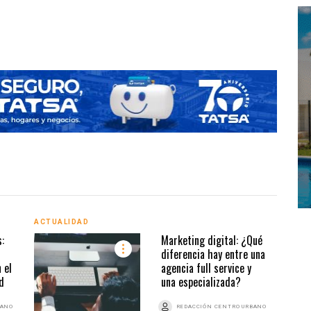
IOS Offi
ACTUALIDAD
ACTU
:
Marketing digital: ¿Qué
diferencia hay entre una
 el
agencia full service y
d
una especializada?
BANO
REDACCIÓN CENTRO URBANO