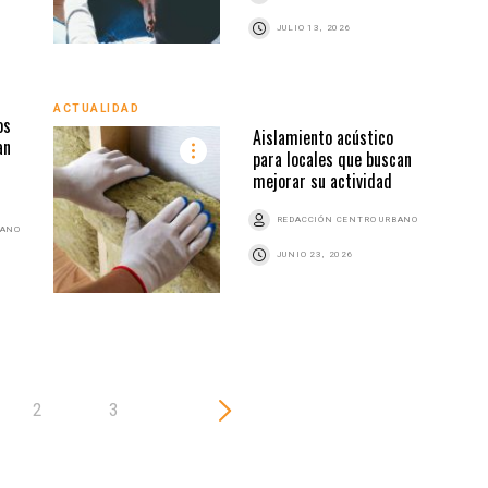
JULIO 13, 2026
ACTU
ACTUALIDAD
os
Aislamiento acústico
an
para locales que buscan
mejorar su actividad
REDACCIÓN CENTRO URBANO
BANO
JUNIO 23, 2026
2
3