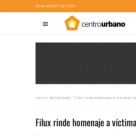
06 de AGOSTO del 2026
Casa
iudad…con Horacio
Inicio
/
Actualidad
/
Filux rinde homenaje a víctimas d
da
opía de la ciudad
Filux rinde homenaje a víctim
no
Mujeres
eres de la Casa