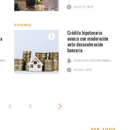
JULIO 15, 2026
VIVIENDA
VIVI
Crédito hipotecario
 a
avanza con moderación
ante desaceleración
bancaria
BANO
REDACCIÓN CENTRO URBANO
JULIO 3, 2026
2
3
VER TODO