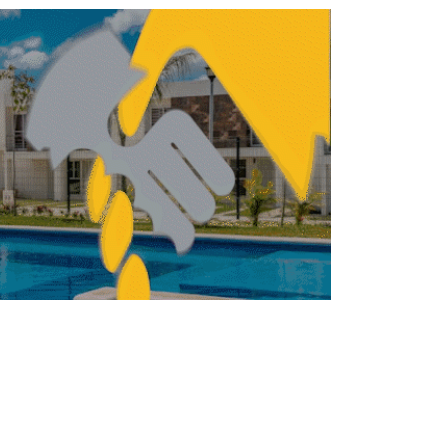
llo Urbano para la Ciudad de México
ENDA
VIVIENDA
Infonavit busca
aumentar meta de
Vivienda para el
Bienestar en Sinaloa
REBECA ROMERO