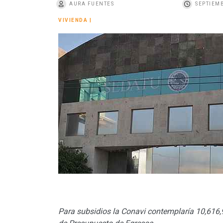
AURA FUENTES
SEPTIEMB
o
VIVIENDA
|
Para subsidios la Conavi contemplaría 10,616,