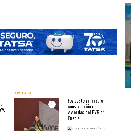
Desarro
VIVIENDA
VIVI
Fovissste arrancará
tu
construcción de
35%
viviendas del PVB en
Puebla
Z
FERNANDA HERNÁNDEZ