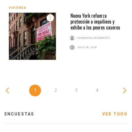
VIVIENDA
Nueva York refuerza
protección a inquilinos y
exhibe a los peores caseros
FERNANDA HERNÁNDEZ
JULIO 28, 2026
1
2
3
4
ENCUESTAS
VER TODO