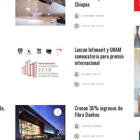
Chiapas
DINORAH NAVA
JULIO 28, 2015
Lanzan Infonavit y UNAM
convocatoria para premio
internacional
BLOGCU 2022
JULIO 28, 2015
de,
Crecen 36% ingresos de
a
Fibra Danhos
SOFIA OSORIO
JULIO 28, 2015