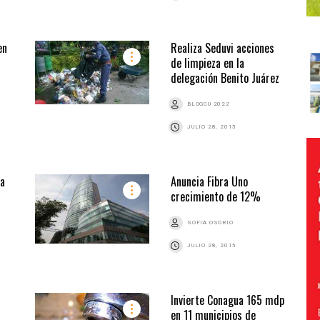
en
Realiza Seduvi acciones
de limpieza en la
delegación Benito Juárez
BLOGCU 2022
JULIO 28, 2015
ta
Anuncia Fibra Uno
crecimiento de 12%
SOFIA OSORIO
JULIO 28, 2015
Invierte Conagua 165 mdp
en 11 municipios de