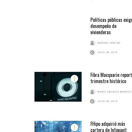
Políticas públicas exig
desempeño de
vivienderas
MARIBEL MATÍAS
JULIO 28, 2015
Fibra Macquarie repor
trimestre histórico
MARIO VÁZQUEZ BARRIOS
JULIO 28, 2015
FHipo adquirió más
cartera de Infonavit