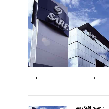
1
5
Logra SARE revertir