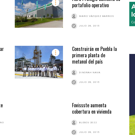
portafolio operativo
MARIO VÁZQUEZ BARRIOS
JULIO 28, 2015
ar
Construirán en Puebla la
primera planta de
metanol del país
DINORAH NAVA
JULIO 28, 2015
te
Fovissste aumenta
cobertura en vivienda
ANO
BLOGCU 2022
JULIO 28, 2015