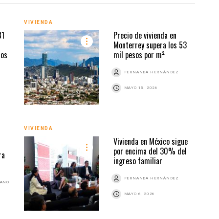
VIVIENDA
VIVI
81
Precio de vivienda en
Monterrey supera los 53
dos
mil pesos por m²
FERNANDA HERNÁNDEZ
MAYO 15, 2026
VIVIENDA
VIVI
Vivienda en México sigue
por encima del 30% del
ra
ingreso familiar
FERNANDA HERNÁNDEZ
BANO
MAYO 6, 2026