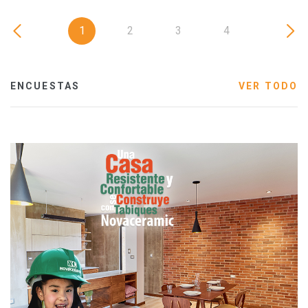
1
2
3
4
ENCUESTAS
VER TODO