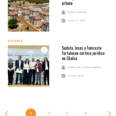
urbana
REBECA ROMERO
JULIO 17, 2026
VIVIENDA
Sedatu, Insus y Fovissste
fortalecen certeza jurídica
en Chalco
REDACCIÓN CENTRO URBANO
JULIO 8, 2026
1
2
3
4