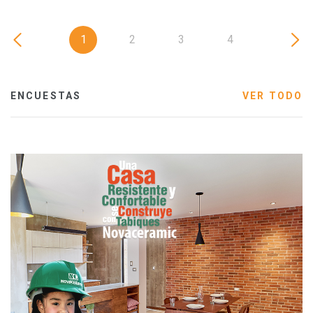
1
2
3
4
ENCUESTAS
VER TODO