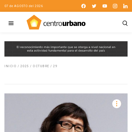
07 de AGOSTO del 2026
INICIO
/
2025
/
OCTUBRE
/
29