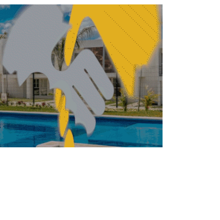
illones de personas salieron del rezago
habitacional: Sedatu
ENDA
VIVIENDA
Sector vivienda:
expertos advierten
fallas estructurales y
urgen acciones