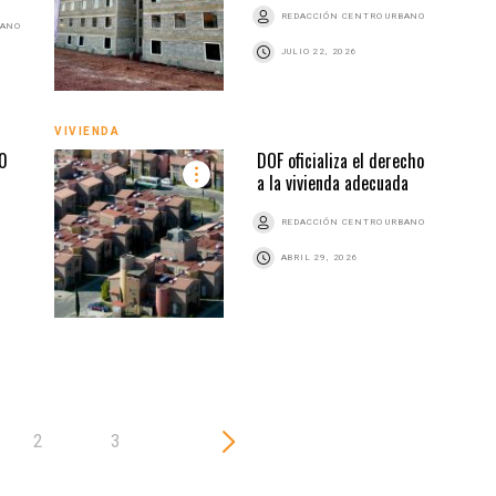
REDACCIÓN CENTRO URBANO
BANO
JULIO 22, 2026
VIVIENDA
VIVI
0
DOF oficializa el derecho
a la vivienda adecuada
REDACCIÓN CENTRO URBANO
Z
ABRIL 29, 2026
2
3