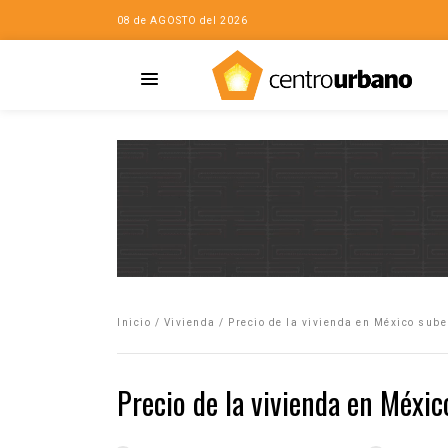
08 de AGOSTO del 2026
Casa
iudad…con Horacio
Inicio
/
Vivienda
/
Precio de la vivienda en México sube
da
opía de la ciudad
Precio de la vivienda en Méxi
no
Mujeres
eres de la Casa