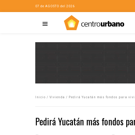
07 de AGOSTO del 2026
Casa
iudad…con Horacio
Inicio
/
Vivienda
/
Pedirá Yucatán más fondos para viv
da
opía de la ciudad
Pedirá Yucatán más fondos par
no
Mujeres
eres de la Casa