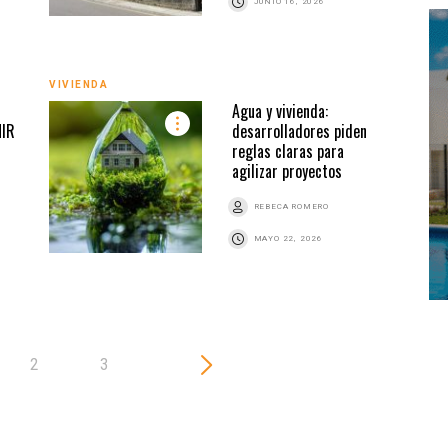
JUNIO 16, 2026
VIVI
VIVIENDA
Agua y vivienda:
HIR
desarrolladores piden
reglas claras para
agilizar proyectos
REBECA ROMERO
MAYO 22, 2026
2
3