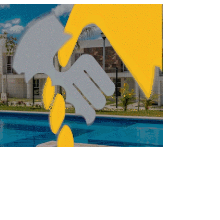
ENDA
VIVIENDA
Fovissste avanza en la
entrega de constancias
de finiquito
REDACCIÓN CENTRO URBANO
FEBRERO 17, 2026