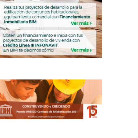
Chiapas
VIVIENDA
ENDA
Vivienda: el problema es
la oferta, no la demanda
REBECA ROMERO
ABRIL 17, 2026