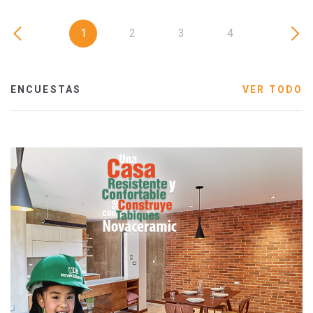
1
2
3
4
ENCUESTAS
VER TODO